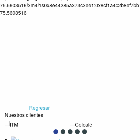
75.5603516!3m4!1s0x8e44285a373c3ee1:0x8cf1a4c2b8ef7bb
75.5603516
Regresar
Nuestros clientes